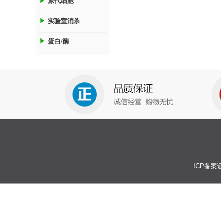
原代细胞
实验室消杀
蛋白/酶
ICP备案